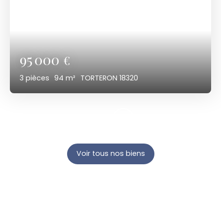
95 000
€
3
pièces
94
m²
TORTERON 18320
Voir tous nos biens