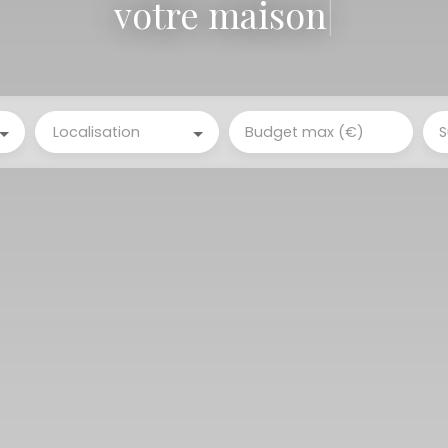
v
|
Localisation
Budget max (€)
S