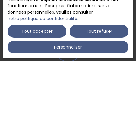
Parfaite connaissance
fonctionnement. Pour plus d'informations sur vos
données personnelles, veuillez consulter
du secteur
notre politique de confidentialité
.
Tout accepter
Tout refuser
Personnaliser
Affinée sur place
en moins de 48h
Vendre avec nous
Contactez-nous