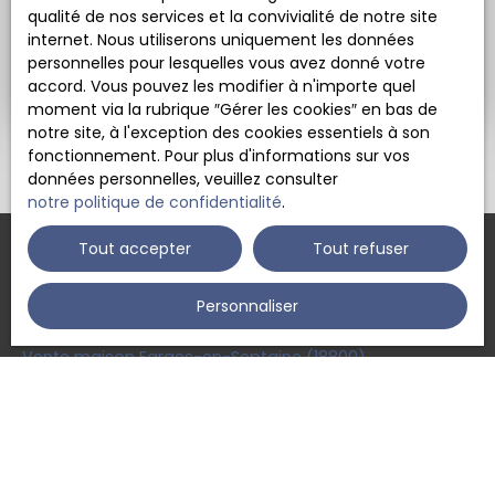
qualité de nos services et la convivialité de notre site
internet. Nous utiliserons uniquement les données
personnelles pour lesquelles vous avez donné votre
Voir nos offres d’emploi
accord. Vous pouvez les modifier à n'importe quel
moment via la rubrique ″Gérer les cookies″ en bas de
notre site, à l'exception des cookies essentiels à son
fonctionnement. Pour plus d'informations sur vos
données personnelles, veuillez consulter
notre politique de confidentialité
.
Tout accepter
Tout refuser
Personnaliser
JE RECHERCHE UN BIEN
Vente maison Farges-en-Septaine (18800)
Vente maison Avord (18520)
Vente maison Gron (18800)
Vente maison Bengy-sur-Craon (18520)
Vente maison Cornusse (18350)