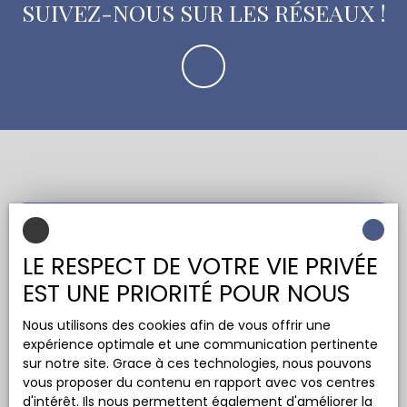
SUIVEZ-NOUS SUR LES RÉSEAUX !
Vous souhaitez rejoindre
notre équipe ?
LE RESPECT DE VOTRE VIE PRIVÉE
EST UNE PRIORITÉ POUR NOUS
Nous recrutons, si vous pensez pouvoir apporter
Nous utilisons des cookies afin de vous offrir une
quelque chose à LC IMMOBILIER ou AVORD
expérience optimale et une communication pertinente
IMMOBILIER, n'hésitez pas à nous contacter via le
sur notre site. Grace à ces technologies, nous pouvons
formulaire ci-dessous.
vous proposer du contenu en rapport avec vos centres
d'intérêt. Ils nous permettent également d'améliorer la
A vos CV !