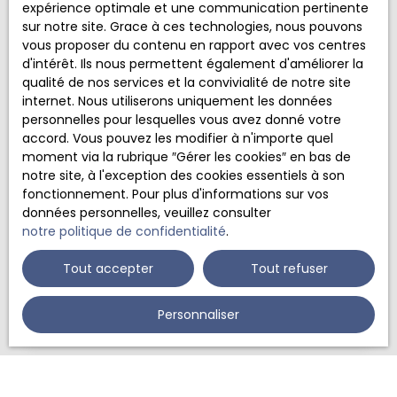
expérience optimale et une communication pertinente
Merci de remplir le formulaire, nous reviendrons vers
sur notre site. Grace à ces technologies, nous pouvons
vous dans les plus brefs délais.
vous proposer du contenu en rapport avec vos centres
d'intérêt. Ils nous permettent également d'améliorer la
Prénom
qualité de nos services et la convivialité de notre site
internet. Nous utiliserons uniquement les données
personnelles pour lesquelles vous avez donné votre
Nom
accord. Vous pouvez les modifier à n'importe quel
moment via la rubrique ″Gérer les cookies″ en bas de
notre site, à l'exception des cookies essentiels à son
Email
fonctionnement. Pour plus d'informations sur vos
données personnelles, veuillez consulter
Téléphone
notre politique de confidentialité
.
Tout accepter
Tout refuser
Votre commune
Personnaliser
Vous souhaitez
-
Votre message