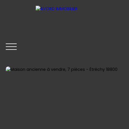
ACCUEIL
ACHETER
VENDRE
AVIS
CONTACT
Être rappelé