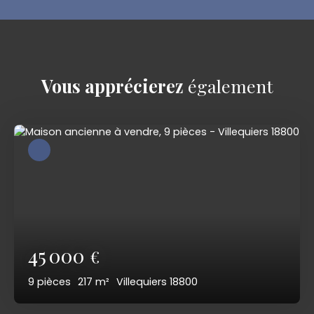
Vous apprécierez
également
45 000
€
9
pièces
217
m²
Villequiers 18800