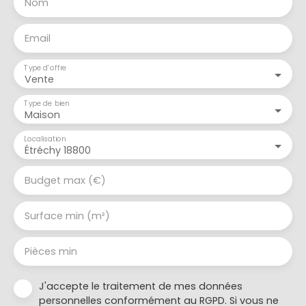
Nom
Email
Type d'offre
Vente
Type de bien
Maison
Localisation
Étréchy 18800
Budget max (€)
Surface min (m²)
Pièces min
J'accepte le traitement de mes données
personnelles conformément au RGPD. Si vous ne