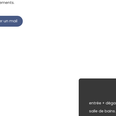
nements.
r un mail
entrée + dég
salle de bains