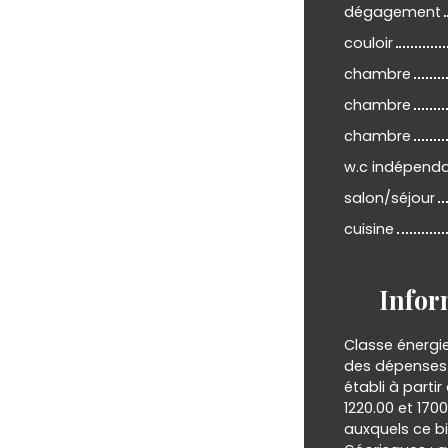
dégagement
couloir
chambre
chambre
chambre
w.c indépend
salon/séjour
cuisine
Infor
Classe énergi
des dépenses 
établi à partir
1220.00 et 170
auxquels ce bi