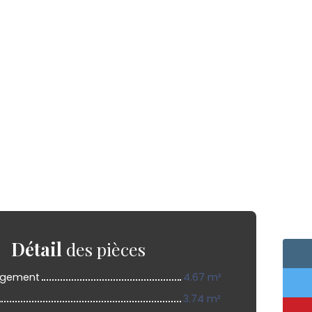
Détail
des pièces
agement
4.67 m²
3.74 m²