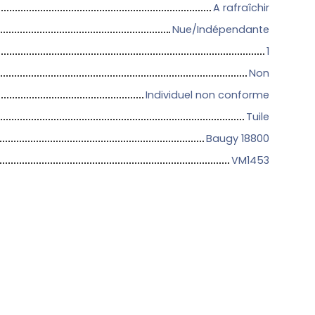
A rafraîchir
Nue/Indépendante
1
Non
Individuel non conforme
Tuile
Baugy 18800
VM1453