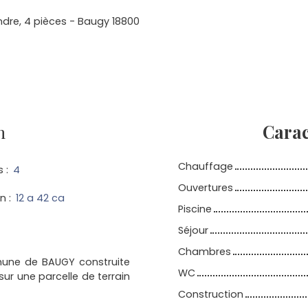
ndre, 4 pièces - Baugy 18800
n
Carac
Chauffage
s
:
4
Ouvertures
in
:
12 a 42 ca
Piscine
Séjour
Chambres
mune de BAUGY construite
WC
sur une parcelle de terrain
Construction