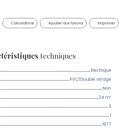
Calculatrice
Ajouter aux favoris
Imprimer
téristiques
techniques
Electrique
PVC/Double vitrage
Non
24
m²
3
1
1977