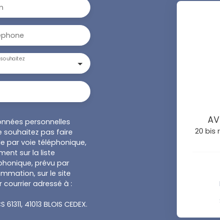
m
éphone
souhaitez
AV
onnées personnelles
20 bis
 souhaitez pas faire
e par voie téléphonique,
ent sur la liste
honique, prévu par
ommation, sur le site
 courrier adressé à :
S 61311, 41013 BLOIS CEDEX.