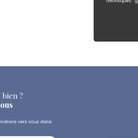
Géorisques : g
 bien ?
nous
viendrons vers vous dans