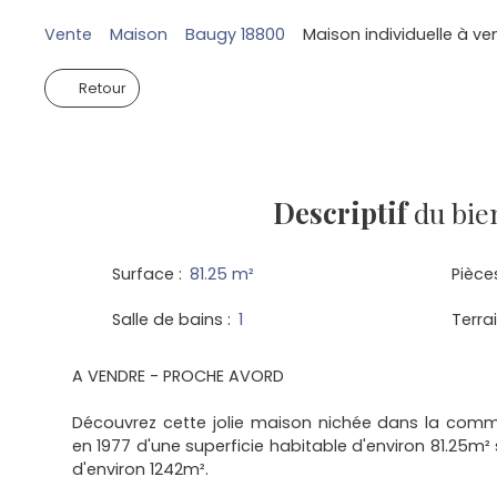
Vente
Maison
Baugy 18800
Maison individuelle à ve
Retour
Descriptif
du bie
Surface
:
81.25
m²
Pièce
Salle de bains
:
1
Terra
A VENDRE - PROCHE AVORD
Découvrez cette jolie maison nichée dans la com
en 1977 d'une superficie habitable d'environ 81.25m² 
d'environ 1242m².