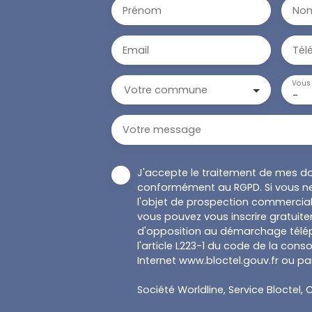
Prénom
No
Email
Tél
Vous 
Votre commune
-
Votre message
J'accepte le traitement de mes d
conformément au RGPD. Si vous ne
l'objet de prospection commercial
vous pouvez vous inscrire gratuitem
d'opposition au démarchage télép
l'article L223-1 du code de la cons
Internet www.bloctel.gouv.fr ou par
Société Worldline, Service Bloctel, C