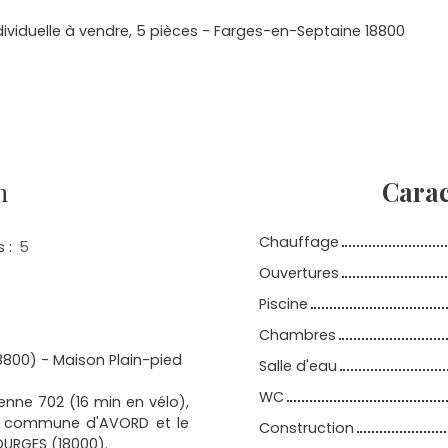
ividuelle à vendre, 5 pièces - Farges-en-Septaine 18800
n
Carac
Chauffage
s
:
5
Ouvertures
Piscine
Chambres
800) - Maison Plain-pied
Salle d'eau
WC
ienne 702 (16 min en vélo),
a commune d'AVORD et le
Construction
OURGES (18000).