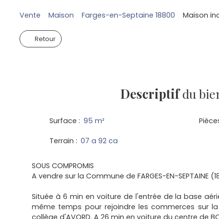
Vente
Maison
Farges-en-Septaine 18800
Maison ind
Retour
Descriptif
du bie
Surface
:
95
m²
Pièce
Terrain
:
07 a 92 ca
SOUS COMPROMIS
A vendre sur la Commune de FARGES-EN-SEPTAINE (18
Située à 6 min en voiture de l'entrée de la base aér
même temps pour rejoindre les commerces sur l
collège d'AVORD. A 26 min en voiture du centre de B