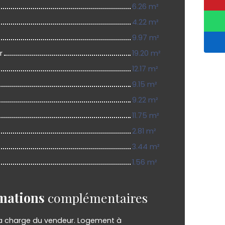
6.26 m²
4.22 m²
9.97 m²
r
19.20 m²
12.17 m²
9.15 m²
9.22 m²
11.75 m²
2.81 m²
3.44 m²
1.56 m²
mations
complémentaires
la charge du vendeur. Logement à