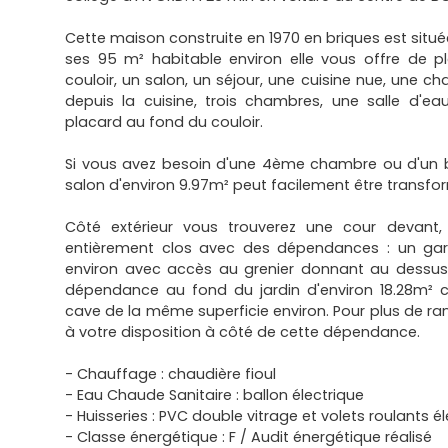
Cette maison construite en 1970 en briques est sit
ses 95 m² habitable environ elle vous offre de pl
couloir, un salon, un séjour, une cuisine nue, une ch
depuis la cuisine, trois chambres, une salle d'e
placard au fond du couloir.
Si vous avez besoin d'une 4ème chambre ou d'un b
salon d'environ 9.97m² peut facilement être transfo
Côté extérieur vous trouverez une cour devant, j
entièrement clos avec des dépendances : un gar
environ avec accès au grenier donnant au dessus
dépendance au fond du jardin d'environ 18.28m² c
cave de la même superficie environ. Pour plus de r
à votre disposition à côté de cette dépendance.
- Chauffage : chaudière fioul
- Eau Chaude Sanitaire : ballon électrique
- Huisseries : PVC double vitrage et volets roulants é
- Classe énergétique : F / Audit énergétique réalisé