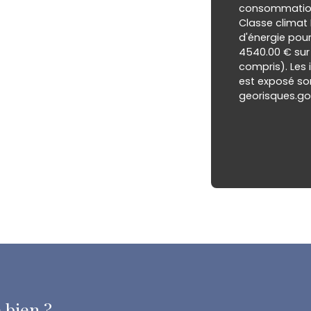
consommation 
Classe climat
d'énergie pour
4540.00 € sur
compris). Les 
est exposé son
georisques.gou
 bien ?