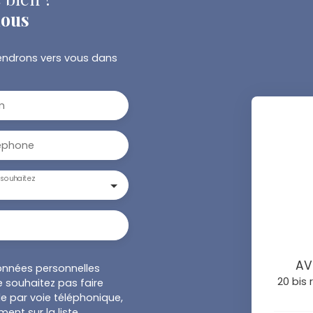
nous
viendrons vers vous dans
m
éphone
souhaitez
AV
onnées personnelles
20 bis
 souhaitez pas faire
e par voie téléphonique,
ent sur la liste