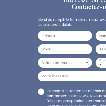
Contactez-
Merci de remplir le formulaire, nous re
les plus brefs délais.
Prénom
No
Email
Tél
Vous 
Votre commune
-
Votre message
J'accepte le traitement de mes d
conformément au RGPD. Si vous ne
l'objet de prospection commercial
vous pouvez vous inscrire gratuitem