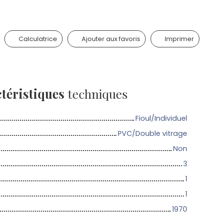
Calculatrice
Ajouter aux favoris
Imprimer
téristiques
techniques
Fioul/Individuel
PVC/Double vitrage
Non
3
1
1
1970