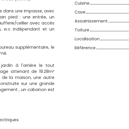
Cuisine
uée dans une impasse, avec
Cave
ain pied : une entrée, un
Assainissement
aufferie/cellier avec accès
au, w.c indépendant et un
Toiture
Localisation
ureau supplémentaire, le
Référence
rmé.
ardin à l'arrière le tout
age attenant de 19.28m²
 de la maison, une autre
onstruite sur une grande
angement , un cabanon est
lectriques