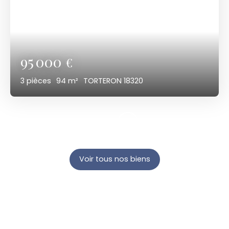
95 000
€
3
pièces
94
m²
TORTERON 18320
Voir tous nos biens