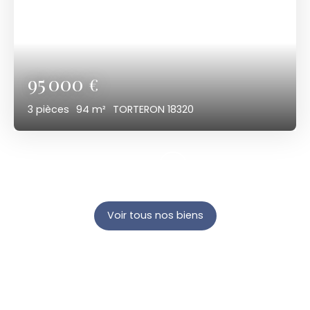
95 000
€
3
pièces
94
m²
TORTERON 18320
Voir tous nos biens