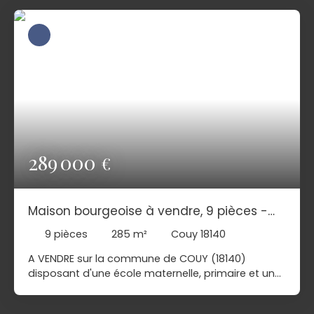
289 000
€
Maison bourgeoise à vendre, 9 pièces -
Couy 18140
9
pièces
285
m²
Couy 18140
A VENDRE sur la commune de COUY (18140)
disposant d'une école maternelle, primaire et un
commerce de proximité, une magnifique
propriété située à 10 min en voiture de la