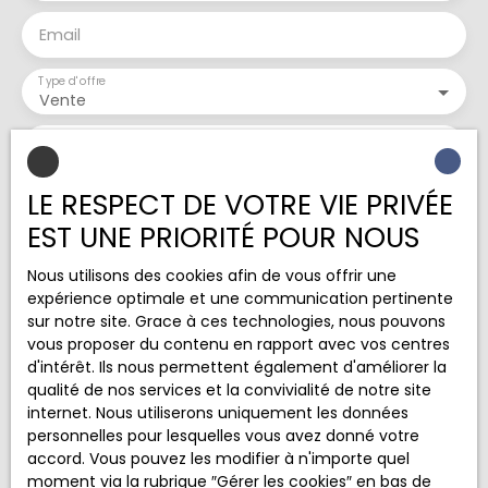
67. 28m² (sans la pièce grenier aménageable)
Email
comprenant : - un rez-de-chaussée avec pièce
de vie (environ 31m²), cuisine indépendant
Type d'offre
(environ 9. 60m²), une salle d'eau avec w. c
Vente
(environ 7m²), - un étage avec mezzanine
desservant une chambre d'environ 12. 85m² et un
Type de bien
Maison
grenier d'environ 23. 14m² aménageable non
comptabilisé dans la superficie habitable (peu de
LE RESPECT DE VOTRE VIE PRIVÉE
Localisation
travaux à prévoir pour le transformer en
Couy (18140)
chambre). Le tout au cœur d'un jardin aménagé
EST UNE PRIORITÉ POUR NOUS
et arboré avec divers arbres, arbustes et arbres
Budget max (€)
fruitiers ; un puits. Un hangar avec dalle béton
Nous utilisons des cookies afin de vous offrir une
d'environ 34m². Pour plus de rangement, vous
expérience optimale et une communication pertinente
Surface min (m²)
trouverez également un garage avec porte
sur notre site. Grace à ces technologies, nous pouvons
motorisée et deux celliers dont un avec grenier au
vous proposer du contenu en rapport avec vos centres
dessus. Renseignements utiles : - Chauffage :
d'intérêt. Ils nous permettent également d'améliorer la
Pièces min
électrique et bois (poêle à bois et cheminée avec
qualité de nos services et la convivialité de notre site
insert) - Eau Chaude Sanitaire : deux ballons
internet. Nous utiliserons uniquement les données
J'accepte le traitement de mes données
électriques dont un neuf (150 litres et 200 litres)
personnelles pour lesquelles vous avez donné votre
personnelles conformément au RGPD. Si vous ne
dans la maison principale et un ballon dans la
accord. Vous pouvez les modifier à n'importe quel
souhaitez pas faire l'objet de prospection
seconde maison situé au grenier - Huisseries : bois
moment via la rubrique ″Gérer les cookies″ en bas de