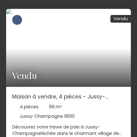
Vendu
Vendu
Maison à vendre, 4 pièces - Jussy-
Champagne 18130
4
pièces
99
m²
Jussy-Champagne 18130
Découvrez votre havre de paix à Jussy-
ChampagneNichée dans le charmant village de