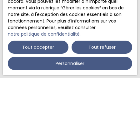
accord. Vous pouvez les modifier à n'importe quel
personnelles conformément au RGPD. Si vous ne
moment via la rubrique ″Gérer les cookies″ en bas de
souhaitez pas faire l'objet de prospection
notre site, à l'exception des cookies essentiels à son
commerciale par voie téléphonique, vous pouvez
fonctionnement. Pour plus d'informations sur vos
vous inscrire gratuitement sur la liste d'opposition
données personnelles, veuillez consulter
au démarchage téléphonique, prévu par l'article
notre politique de confidentialité
.
L223-1 du code de la consommation, sur le site
Internet www.bloctel.gouv.fr ou par courrier
Tout accepter
Tout refuser
adressé à :
Personnaliser
Société Worldline, Service Bloctel, CS 61311, 41013
BLOIS CEDEX.
Pour en savoir plus sur le traitement de vos
données personnelles, veuillez consulter notre
politique de confidentialité
.
Recevoir des annonces