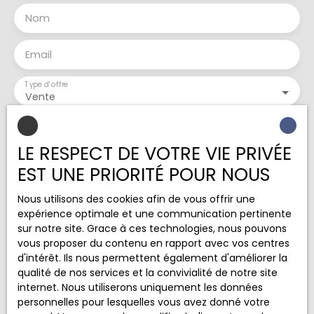
maison, avec travaux, est chauffée
individuellement par une chaudière fiou et isolée
Nom
dans le grenier. . Le village de Jussy-Champagne
offre une crèche, une maternelle et une école
Email
élémentaire accessibles en quelques minutes à
pied ou en voiture. Vous trouverez également une
Type d'offre
alimentation générale et plusieurs restaurants à
Vente
proximité. Cette maison est une opportunité à
saisir pour ceux qui cherchent à s'établir dans un
Type de bien
Maison
environnement paisible tout en étant proche des
LE RESPECT DE VOTRE VIE PRIVÉE
commodités. N'hésitez pas à nous contacter pour
Localisation
organiser une visite. Nous serons ravis de vous
EST UNE PRIORITÉ POUR NOUS
Jussy-Champagne (18130)
faire découvrir cette maison qui pourrait bien
devenir votre futur chez-vous.
Nous utilisons des cookies afin de vous offrir une
Budget max (€)
expérience optimale et une communication pertinente
sur notre site. Grace à ces technologies, nous pouvons
Surface min (m²)
vous proposer du contenu en rapport avec vos centres
d'intérêt. Ils nous permettent également d'améliorer la
qualité de nos services et la convivialité de notre site
Pièces min
internet. Nous utiliserons uniquement les données
personnelles pour lesquelles vous avez donné votre
J'accepte le traitement de mes données