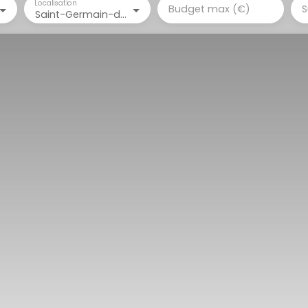
Localisation
Budget max (€)
S
Saint-Germain-du-Puy (18390)