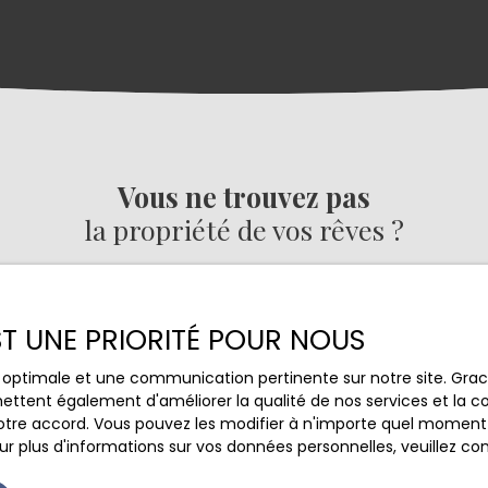
Vous ne trouvez pas
la propriété de vos rêves ?
s aucun bien correspondant à votre recherche en vous ins
EST UNE PRIORITÉ POUR NOUS
Nom
Email
ce optimale et une communication pertinente sur notre site. Gr
ettent également d'améliorer la qualité de nos services et la con
Type de bien
Localisation
Maison
tre accord. Vous pouvez les modifier à n'importe quel moment via
r plus d'informations sur vos données personnelles, veuillez co
(€)
Surface min (m²)
Pièces min