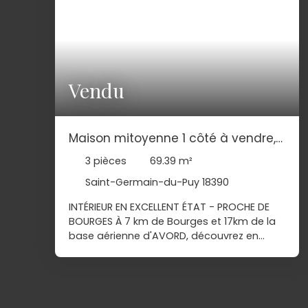
Vendu
Maison mitoyenne 1 côté à vendre,
3 pièces - Saint-Germain-du-Puy
3
pièces
69.39
m²
18390
Saint-Germain-du-Puy 18390
INTÉRIEUR EN EXCELLENT ÉTAT - PROCHE DE
BOURGES À 7 km de Bourges et 17km de la
base aérienne d'AVORD, découvrez en
vente à Saint-Germain-du-Puy (18390),
cette maison de 3 pièces de 69 m² et de
294 m² de terrain dans une résidence
calme. C'est une maison récente,
construite en 2015. Son intérieur est